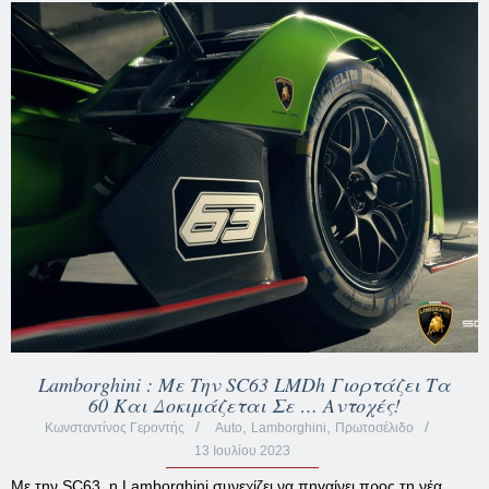
Lamborghini : Με Την SC63 LMDh Γιορτάζει Τα
60 Και Δοκιμάζεται Σε … Αντοχές!
,
,
Κωνσταντίνος Γεροντής
Auto
Lamborghini
Πρωτοσέλιδο
13 Ιουλίου 2023
Με την SC63, η Lamborghini συνεχίζει να πηγαίνει προς τη νέα