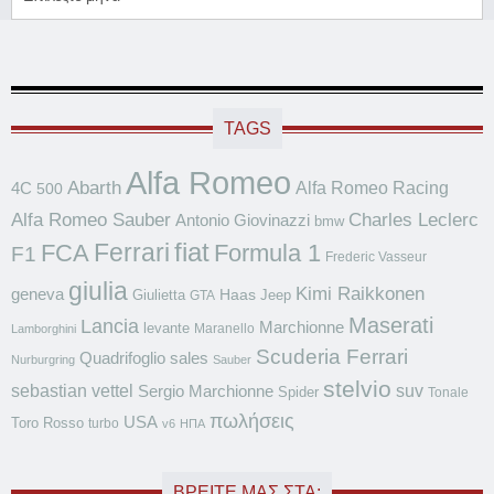
TAGS
Alfa Romeo
Abarth
Alfa Romeo Racing
4C
500
Alfa Romeo Sauber
Charles Leclerc
Antonio Giovinazzi
bmw
Ferrari
fiat
FCA
Formula 1
F1
Frederic Vasseur
giulia
Kimi Raikkonen
geneva
Haas
Giulietta
Jeep
GTA
Maserati
Lancia
Marchionne
levante
Maranello
Lamborghini
Scuderia Ferrari
Quadrifoglio
sales
Nurburgring
Sauber
stelvio
sebastian vettel
suv
Sergio Marchionne
Spider
Tonale
πωλήσεις
USA
Toro Rosso
turbo
v6
ΗΠΑ
ΒΡΕΊΤΕ ΜΑΣ ΣΤΑ: