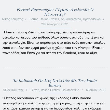
Ferrari Purosangue: Γύρισε Ανάποδα Ο
Ντουνιάς?
,
,
,
Νίκος Κουμπής
Ferrari
Italian Exotics
Δημοφιλέστερα
Πρωτοσέλιδο
28 Οκτωβρίου 2022
Η Ferrari είναι η ιδέα της αυτοκίνησης, είναι η υλοποίηση σε
μέταλλο και δέρμα του πάθους όλων όσων αγαπούν την τέχνη και
την τεχνολογία. Είναι το παράσημο στο πέτο ενός αυτοκινητόφιλου
λαού που δεν τον χωρά μονάχα η χώρα που τον γέννησε. Είναι οι
πονηράδες του Enzo για να στήσει την Scudera, είναι το αίμα…
To ItalianJob.gr Στη Χαλκίδα Με Τον Fabio
Barone
,
,
Νίκος Κουμπής
Ferrari
Italian Exotics
Πρωτοσέλιδο
6 Ιουνίου 2021
Ο Ιταλός recordman και φίλος της Ελλάδας Fabio Barone
επισκέφθηκε για άλλη μια φορά τη χώρα μας, αυτή τη φορά όχι για
να σπάσει κάποιο ρεκόρ η για να διοργανώσει άλλη μια εκδρομή