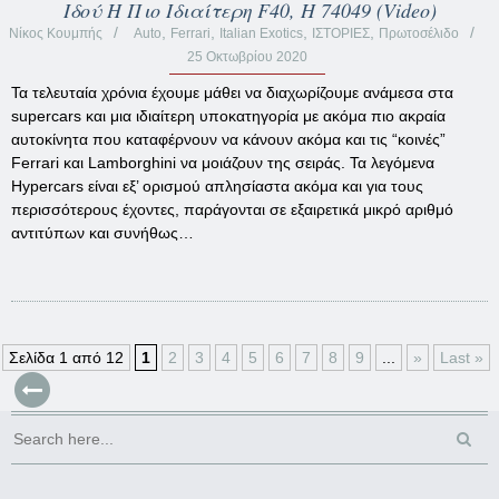
Ιδού Η Πιο Ιδιαίτερη F40, Η 74049 (Video)
,
,
,
,
Νίκος Κουμπής
Auto
Ferrari
Italian Exotics
ΙΣΤΟΡΙΕΣ
Πρωτοσέλιδο
25 Οκτωβρίου 2020
Τα τελευταία χρόνια έχουμε μάθει να διαχωρίζουμε ανάμεσα στα
supercars και μια ιδιαίτερη υποκατηγορία με ακόμα πιο ακραία
αυτοκίνητα που καταφέρνουν να κάνουν ακόμα και τις “κοινές”
Ferrari και Lamborghini να μοιάζουν της σειράς. Τα λεγόμενα
Hypercars είναι εξ’ ορισμού απλησίαστα ακόμα και για τους
περισσότερους έχοντες, παράγονται σε εξαιρετικά μικρό αριθμό
αντιτύπων και συνήθως…
Σελίδα 1 από 12
1
2
3
4
5
6
7
8
9
...
»
Last »