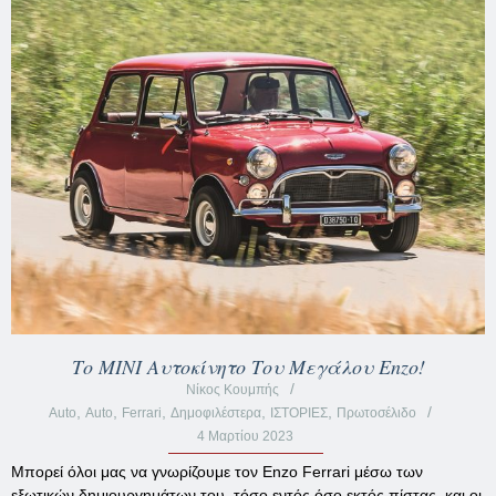
Το ΜΙΝΙ Αυτοκίνητο Του Μεγάλου Enzo!
Νίκος Κουμπής
,
,
,
,
,
Auto
Auto
Ferrari
Δημοφιλέστερα
ΙΣΤΟΡΙΕΣ
Πρωτοσέλιδο
4 Μαρτίου 2023
Μπορεί όλοι μας να γνωρίζουμε τον Enzo Ferrari μέσω των
εξωτικών δημιουργημάτων του, τόσο εντός όσο εκτός πίστας, και οι