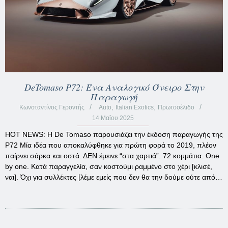
DeTomaso P72: Ένα Αναλογικό Όνειρο Στην
Παραγωγή
,
,
Κωνσταντίνος Γεροντής
Auto
Italian Exotics
Πρωτοσέλιδο
14 Μαΐου 2025
HOT NEWS: Η De Tomaso παρουσιάζει την έκδοση παραγωγής της
P72 Μία ιδέα που αποκαλύφθηκε για πρώτη φορά το 2019, πλέον
παίρνει σάρκα και οστά. ΔΕΝ έμεινε “στα χαρτιά”. 72 κομμάτια. One
by one. Κατά παραγγελία, σαν κοστούμι ραμμένο στο χέρι [κλισέ,
ναι]. Όχι για συλλέκτες [λέμε εμείς που δεν θα την δούμε ούτε από…