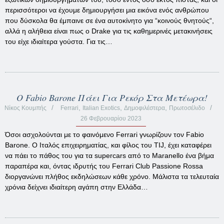
περισσότεροι να έχουμε δημιουργήσει μια εικόνα ενός ανθρώπου
που δύσκολα θα έμπαινε σε ένα αυτοκίνητο για “κοινούς θνητούς“,
αλλά η αλήθεια είναι πως ο Drake για τις καθημερινές μετακινήσεις
του είχε ιδιαίτερα γούστα. Για τις…
O Fabio Barone Πάει Για Ρεκόρ Στα Μετέωρα!
,
,
,
Νίκος Κουμπής
Ferrari
Italian Exotics
Δημοφιλέστερα
Πρωτοσέλιδο
26 Φεβρουαρίου 2023
Όσοι ασχολούνται με το φαινόμενο Ferrari γνωρίζουν τον Fabio
Barone. Ο Ιταλός επιχειρηματίας, και φίλος του TIJ, έχει καταφέρει
να πάει το πάθος του για τα supercars από το Maranello ένα βήμα
παραπέρα και, όντας ιδρυτής του Ferrari Club Passione Rossa
διοργανώνει πλήθος εκδηλώσεων κάθε χρόνο. Μάλιστα τα τελευταία
χρόνια δείχνει ιδιαίτερη αγάπη στην Ελλάδα…